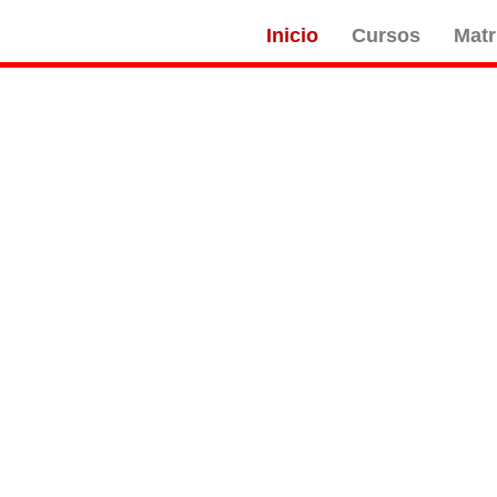
Inicio
Cursos
Matr
 a un nuevo enfoque en el
ico de cursos, materiales
des de nuestros alumnos.
 adultos, además de cursos
btención de un certificado
Bienvenidos lovers!